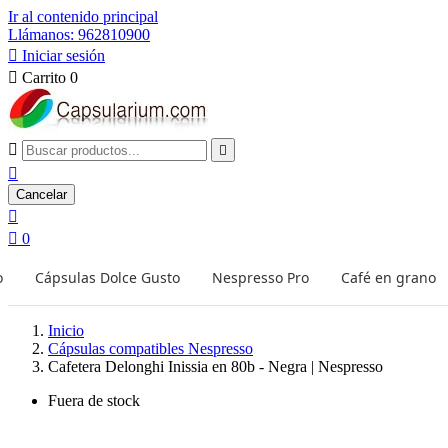
Ir al contenido principal
Llámanos: 962810900

Iniciar sesión

Carrito
0



Cancelar


0
o
Cápsulas Dolce Gusto
Nespresso Pro
Café en grano
Inicio
Cápsulas compatibles Nespresso
Cafetera Delonghi Inissia en 80b - Negra | Nespresso
Fuera de stock