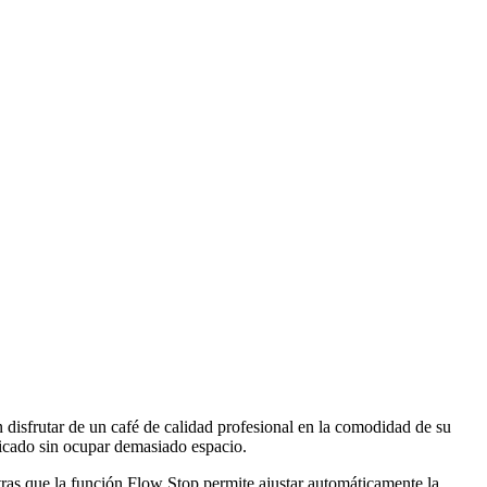
disfrutar de un café de calidad profesional en la comodidad de su
ticado sin ocupar demasiado espacio.
ntras que la función Flow Stop permite ajustar automáticamente la