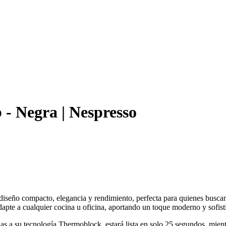
 - Negra | Nespresso
iseño compacto, elegancia y rendimiento, perfecta para quienes buscan 
dapte a cualquier cocina u oficina, aportando un toque moderno y sofis
cias a su tecnología Thermoblock, estará lista en solo 25 segundos, mie