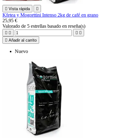

Vista rápida

Kfetea y Mogorttini Intenso 2kg de café en grano
25,95 €
Valorado
de 5 estrellas basado en
reseña(s)





Añadir al carrito
Nuevo