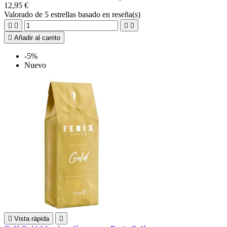
12,95 €
Valorado
de 5 estrellas basado en
reseña(s)





Añadir al carrito
-5%
Nuevo

Vista rápida
