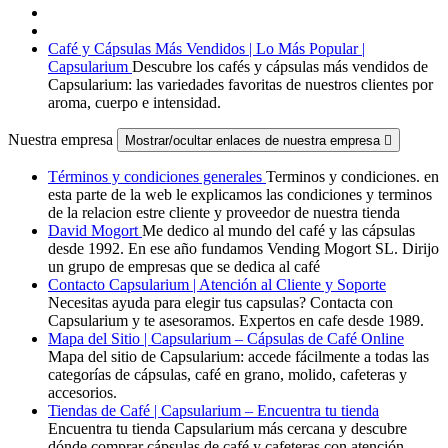
Café y Cápsulas Más Vendidos | Lo Más Popular |
Capsularium
Descubre los cafés y cápsulas más vendidos de
Capsularium: las variedades favoritas de nuestros clientes por
aroma, cuerpo e intensidad.
Nuestra empresa
Mostrar/ocultar enlaces de nuestra empresa

Términos y condiciones generales
Terminos y condiciones. en
esta parte de la web le explicamos las condiciones y terminos
de la relacion estre cliente y proveedor de nuestra tienda
David Mogort
Me dedico al mundo del café y las cápsulas
desde 1992. En ese año fundamos Vending Mogort SL. Dirijo
un grupo de empresas que se dedica al café
Contacto Capsularium | Atención al Cliente y Soporte
Necesitas ayuda para elegir tus capsulas? Contacta con
Capsularium y te asesoramos. Expertos en cafe desde 1989.
Mapa del Sitio | Capsularium – Cápsulas de Café Online
Mapa del sitio de Capsularium: accede fácilmente a todas las
categorías de cápsulas, café en grano, molido, cafeteras y
accesorios.
Tiendas de Café | Capsularium – Encuentra tu tienda
Encuentra tu tienda Capsularium más cercana y descubre
dónde comprar cápsulas de café y cafeteras con atención