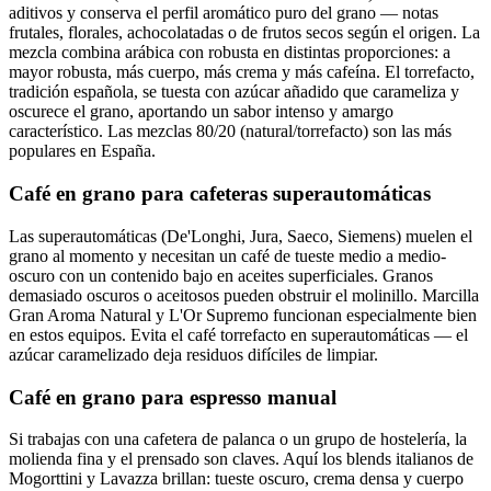
aditivos y conserva el perfil aromático puro del grano — notas
frutales, florales, achocolatadas o de frutos secos según el origen. La
mezcla combina arábica con robusta en distintas proporciones: a
mayor robusta, más cuerpo, más crema y más cafeína. El torrefacto,
tradición española, se tuesta con azúcar añadido que carameliza y
oscurece el grano, aportando un sabor intenso y amargo
característico. Las mezclas 80/20 (natural/torrefacto) son las más
populares en España.
Café en grano para cafeteras superautomáticas
Las superautomáticas (De'Longhi, Jura, Saeco, Siemens) muelen el
grano al momento y necesitan un café de tueste medio a medio-
oscuro con un contenido bajo en aceites superficiales. Granos
demasiado oscuros o aceitosos pueden obstruir el molinillo. Marcilla
Gran Aroma Natural y L'Or Supremo funcionan especialmente bien
en estos equipos. Evita el café torrefacto en superautomáticas — el
azúcar caramelizado deja residuos difíciles de limpiar.
Café en grano para espresso manual
Si trabajas con una cafetera de palanca o un grupo de hostelería, la
molienda fina y el prensado son claves. Aquí los blends italianos de
Mogorttini y Lavazza brillan: tueste oscuro, crema densa y cuerpo