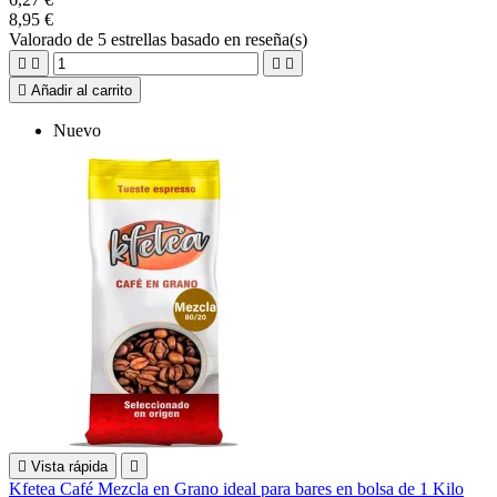
8,95 €
Valorado
de 5 estrellas basado en
reseña(s)





Añadir al carrito
Nuevo

Vista rápida

Kfetea Café Mezcla en Grano ideal para bares en bolsa de 1 Kilo