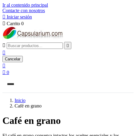
Ir al contenido principal
Contacte con nosotros

Iniciar sesión

Carrito
0



Cancelar


0
Inicio
Café en grano
Café en grano
El café en grano conserva intactos los aceites esenciales y los