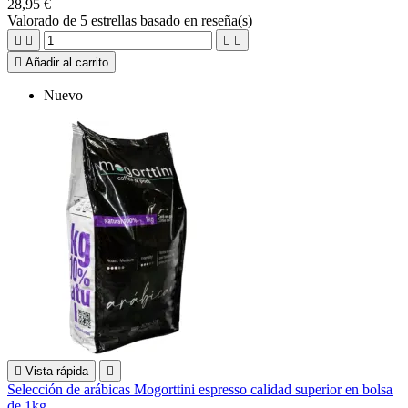
28,95 €
Valorado
de 5 estrellas basado en
reseña(s)





Añadir al carrito
Nuevo

Vista rápida

Selección de arábicas Mogorttini espresso calidad superior en bolsa
de 1kg.