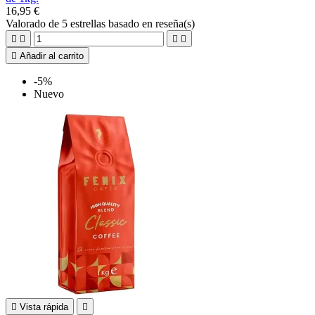
16,95 €
Valorado
de 5 estrellas basado en
reseña(s)





Añadir al carrito
-5%
Nuevo

Vista rápida
