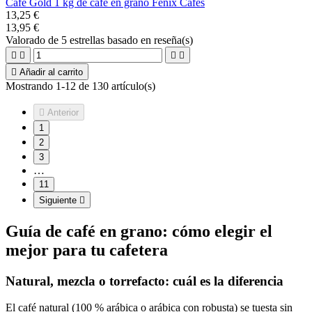
Café Gold 1 kg de café en grano Fenix Cafés
13,25 €
13,95 €
Valorado
de 5 estrellas basado en
reseña(s)





Añadir al carrito
Mostrando 1-12 de 130 artículo(s)

Anterior
1
2
3
…
11
Siguiente

Guía de café en grano: cómo elegir el
mejor para tu cafetera
Natural, mezcla o torrefacto: cuál es la diferencia
El café natural (100 % arábica o arábica con robusta) se tuesta sin