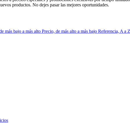
 nuevos productos. No dejes pasar las mejores oportunidades.
 de más bajo a más alto
Precio, de más alto a más bajo
Referencia, A a 
icios