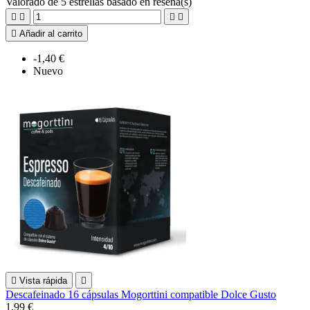
Valorado
de 5 estrellas basado en
reseña(s)





Añadir al carrito
-1,40 €
Nuevo

Vista rápida

Descafeinado 16 cápsulas Mogorttini compatible Dolce Gusto
1,99 €