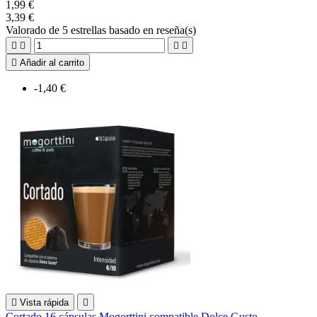
1,99 €
3,39 €
Valorado
de 5 estrellas basado en
reseña(s)





Añadir al carrito
-1,40 €

Vista rápida

Cortado 16 cápsulas Mogorttini compatible Dolce Gusto