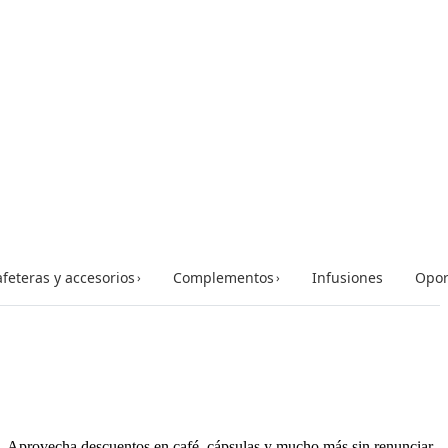
feteras y accesorios
Complementos
Infusiones
Opor
›
›
o. Aprovecha descuentos en café, cápsulas y mucho más sin renunciar