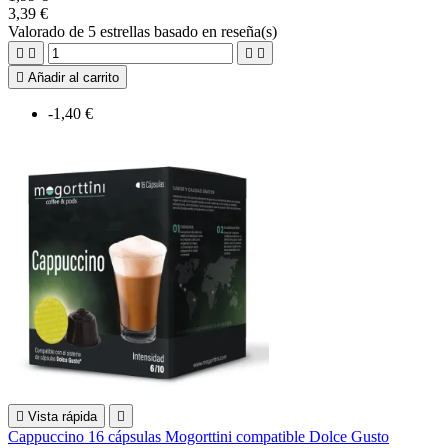
3,39 €
Valorado
de 5 estrellas basado en
reseña(s)





Añadir al carrito
-1,40 €

Vista rápida

Cappuccino 16 cápsulas Mogorttini compatible Dolce Gusto