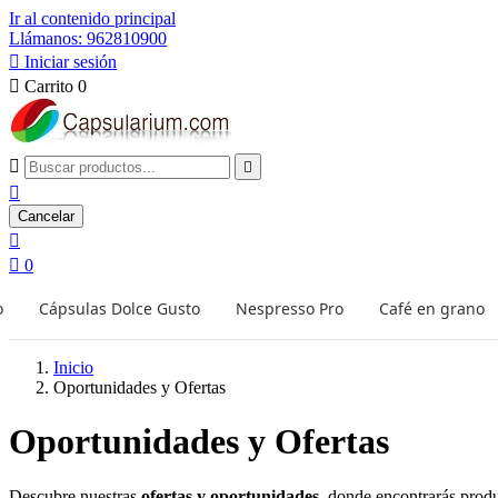
Ir al contenido principal
Llámanos: 962810900

Iniciar sesión

Carrito
0



Cancelar


0
o
Cápsulas Dolce Gusto
Nespresso Pro
Café en grano
Inicio
Oportunidades y Ofertas
Oportunidades y Ofertas
Descubre nuestras
ofertas y oportunidades
, donde encontrarás prod