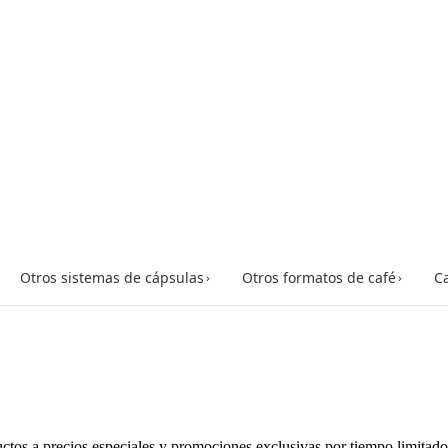
Otros sistemas de cápsulas
Otros formatos de café
Ca
›
›
uctos a precios especiales y promociones exclusivas por tiempo limitad