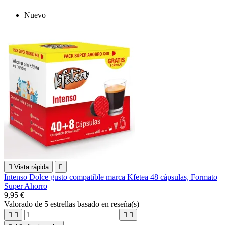
Nuevo

Vista rápida

Intenso Dolce gusto compatible marca Kfetea 48 cápsulas, Formato
Super Ahorro
9,95 €
Valorado
de 5 estrellas basado en
reseña(s)



