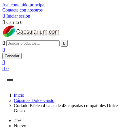
Ir al contenido principal
Contacte con nosotros

Iniciar sesión

Carrito
0



Cancelar


0
Inicio
Cápsulas Dolce Gusto
Cortado Kfetea 4 cajas de 48 capsulas compatibles Dolce
Gusto
-5%
Nuevo