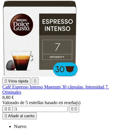

Vista rápida

Café Espresso Intenso Magnum 30 cápsulas. Intensidad 7.
Originales
8,80 €
Valorado
de 5 estrellas basado en
reseña(s)





Añadir al carrito
Nuevo