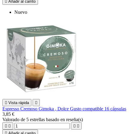

Añadir al carrito
Nuevo

Vista rápida

Espresso Cremoso Gimoka , Dolce Gusto compatible 16 cápsulas
3,85 €
Valorado
de 5 estrellas basado en
reseña(s)





Añadir al carrito