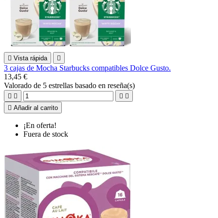

Vista rápida

3 cajas de Mocha Starbucks compatibles Dolce Gusto.
13,45 €
Valorado
de 5 estrellas basado en
reseña(s)





Añadir al carrito
¡En oferta!
Fuera de stock