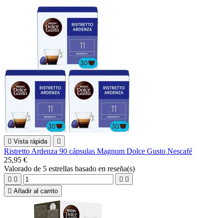

Vista rápida

Ristretto Ardenza 90 cápsulas Magnum Dolce Gusto Nescafé
25,95 €
Valorado
de 5 estrellas basado en
reseña(s)





Añadir al carrito