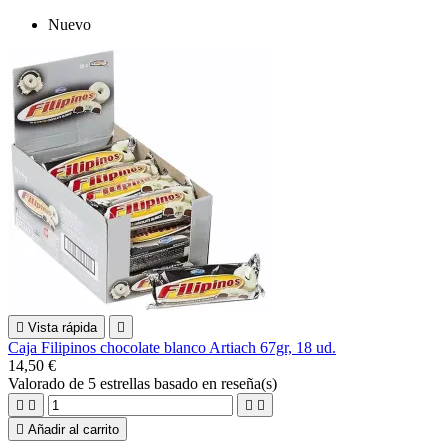
Nuevo

Vista rápida

Caja Filipinos chocolate blanco Artiach 67gr, 18 ud.
14,50 €
Valorado
de 5 estrellas basado en
reseña(s)





Añadir al carrito