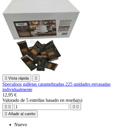

Vista rápida

Speculoos galletas caramelizadas 225 unidades envasadas
individualmente
12,95 €
Valorado
de 5 estrellas basado en
reseña(s)





Añadir al carrito
Nuevo