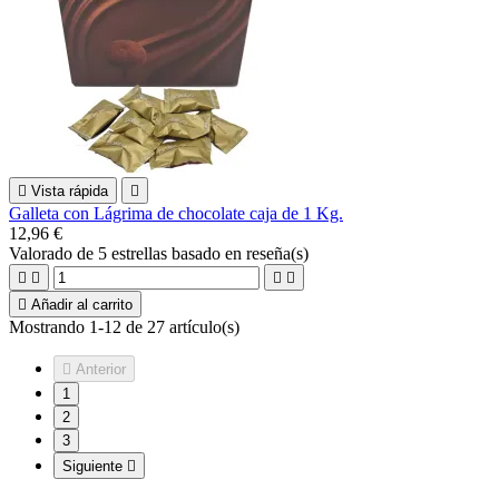

Vista rápida

Galleta con Lágrima de chocolate caja de 1 Kg.
12,96 €
Valorado
de 5 estrellas basado en
reseña(s)





Añadir al carrito
Mostrando 1-12 de 27 artículo(s)

Anterior
1
2
3
Siguiente
