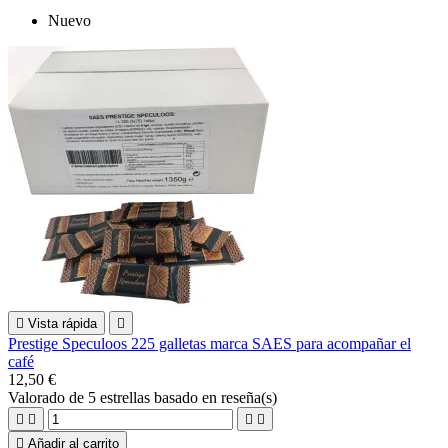
Nuevo

Vista rápida

Prestige Speculoos 225 galletas marca SAES para acompañar el
café
12,50 €
Valorado
de 5 estrellas basado en
reseña(s)





Añadir al carrito