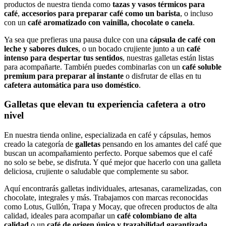
productos de nuestra tienda como
tazas y vasos térmicos para
café
,
accesorios para preparar café como un barista
, o incluso
con un
café aromatizado con vainilla, chocolate o canela
.
Ya sea que prefieras una pausa dulce con una
cápsula de café con
leche y sabores dulces
, o un bocado crujiente junto a un
café
intenso para despertar tus sentidos
, nuestras galletas están listas
para acompañarte. También puedes combinarlas con un
café soluble
premium para preparar al instante
o disfrutar de ellas en tu
cafetera automática para uso doméstico
.
Galletas que elevan tu experiencia cafetera a otro
nivel
En nuestra tienda online, especializada en café y cápsulas, hemos
creado la categoría de
galletas
pensando en los amantes del café que
buscan un acompañamiento perfecto. Porque sabemos que el café
no solo se bebe, se disfruta. Y qué mejor que hacerlo con una galleta
deliciosa, crujiente o saludable que complemente su sabor.
Aquí encontrarás galletas individuales, artesanas, caramelizadas, con
chocolate, integrales y más. Trabajamos con marcas reconocidas
como Lotus, Gullón, Trapa y Mocay, que ofrecen productos de alta
calidad, ideales para acompañar un
café colombiano de alta
calidad
o un
café de origen único y trazabilidad garantizada
.