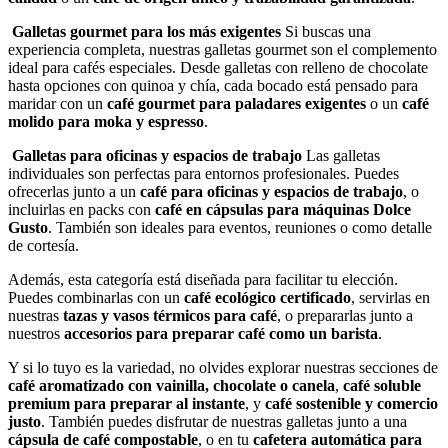
Galletas gourmet para los más exigentes
Si buscas una
experiencia completa, nuestras galletas gourmet son el complemento
ideal para cafés especiales. Desde galletas con relleno de chocolate
hasta opciones con quinoa y chía, cada bocado está pensado para
maridar con un
café gourmet para paladares exigentes
o un
café
molido para moka y espresso
.
Galletas para oficinas y espacios de trabajo
Las galletas
individuales son perfectas para entornos profesionales. Puedes
ofrecerlas junto a un
café para oficinas y espacios de trabajo
, o
incluirlas en packs con
café en cápsulas para máquinas Dolce
Gusto
. También son ideales para eventos, reuniones o como detalle
de cortesía.
Además, esta categoría está diseñada para facilitar tu elección.
Puedes combinarlas con un
café ecológico certificado
, servirlas en
nuestras
tazas y vasos térmicos para café
, o prepararlas junto a
nuestros
accesorios para preparar café como un barista
.
Y si lo tuyo es la variedad, no olvides explorar nuestras secciones de
café aromatizado con vainilla, chocolate o canela
,
café soluble
premium para preparar al instante
, y
café sostenible y comercio
justo
. También puedes disfrutar de nuestras galletas junto a una
cápsula de café compostable
, o en tu
cafetera automática para