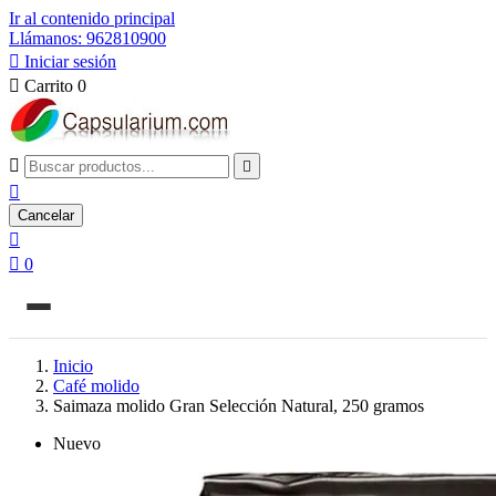
Ir al contenido principal
Llámanos: 962810900

Iniciar sesión

Carrito
0



Cancelar


0
Inicio
Café molido
Saimaza molido Gran Selección Natural, 250 gramos
Nuevo