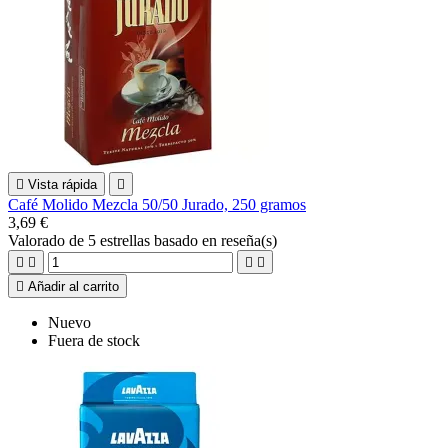

Vista rápida

Café Molido Mezcla 50/50 Jurado, 250 gramos
3,69 €
Valorado
de 5 estrellas basado en
reseña(s)





Añadir al carrito
Nuevo
Fuera de stock