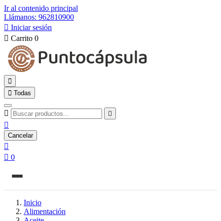
Ir al contenido principal
Llámanos: 962810900

Iniciar sesión

Carrito
0


Todas



Cancelar


0
Inicio
Alimentación
Aceite